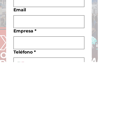
Email
Empresa
*
Teléfono
*
Proveedor, Comprador o
Visitante
*
Enviar