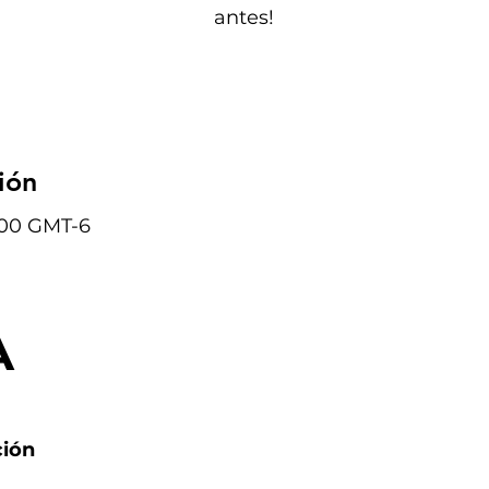
antes!
ión
1:00 GMT-6
A
A
ción