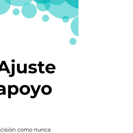
Ajuste
 apoyo
recisión como nunca